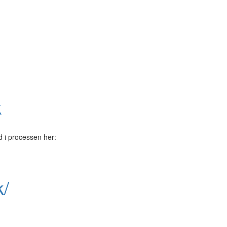
k
 i processen her:
k/