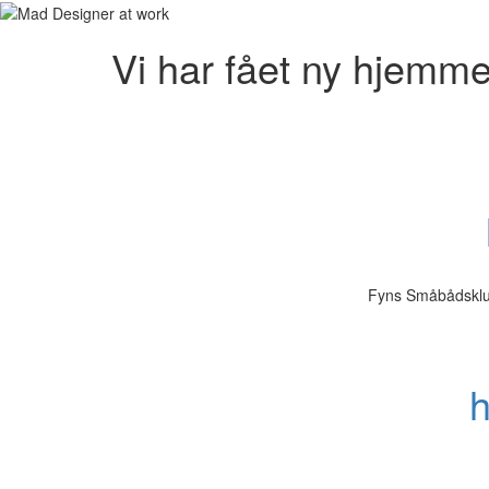
Vi har fået ny hjemme
Fyns Småbådsklub
h