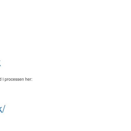
k
 i processen her:
k/