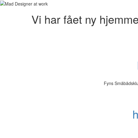
Vi har fået ny hjemme
Fyns Småbådsklub
h