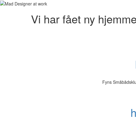
Vi har fået ny hjemme
Fyns Småbådsklub
h